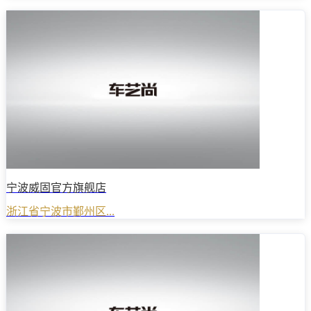
宁波威固官方旗舰店
浙江省宁波市鄞州区...