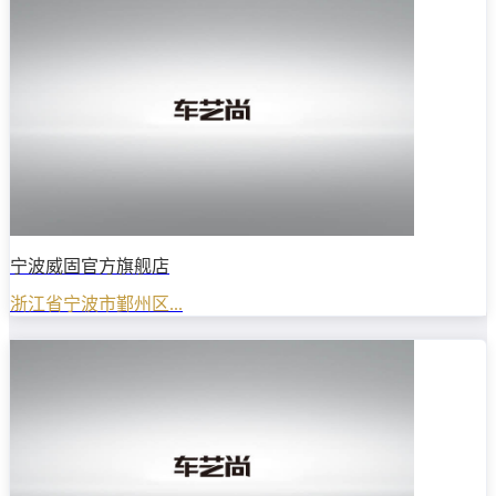
宁波威固官方旗舰店
浙江省宁波市鄞州区...