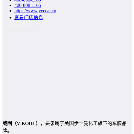
400-808-1165
https://www.yeecar.cn
查看门店信息
联系预约施工
威固（V-KOOL）
，是隶属于美国伊士曼化工旗下的车膜品
牌。