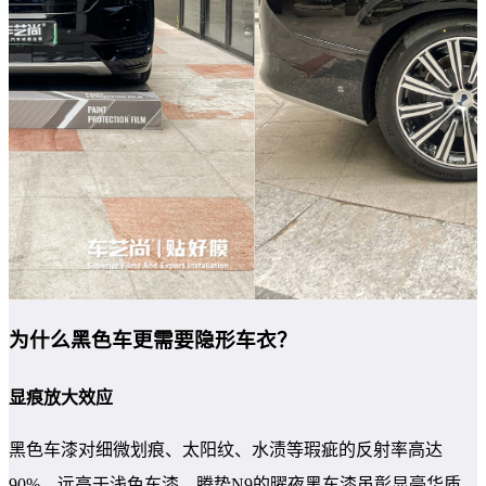
为什么黑色车更需要隐形车衣？
显痕放大效应
黑色车漆对细微划痕、太阳纹、水渍等瑕疵的反射率高达
90%，远高于浅色车漆。腾势N9的曜夜黑车漆虽彰显豪华质