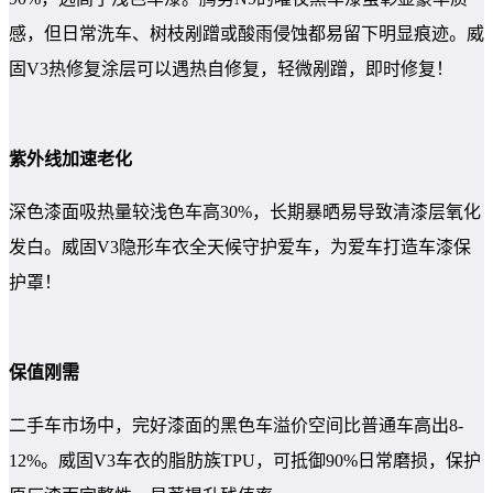
感，但日常洗车、树枝剐蹭或酸雨侵蚀都易留下明显痕迹。威
固V3热修复涂层可以遇热自修复，轻微剐蹭，即时修复！
紫外线加速老化
深色漆面吸热量较浅色车高30%，长期暴晒易导致清漆层氧化
发白。威固V3隐形车衣全天候守护爱车，为爱车打造车漆保
护罩！
保值刚需
二手车市场中，完好漆面的黑色车溢价空间比普通车高出8-
12%。威固V3车衣的脂肪族TPU，可抵御90%日常磨损，保护