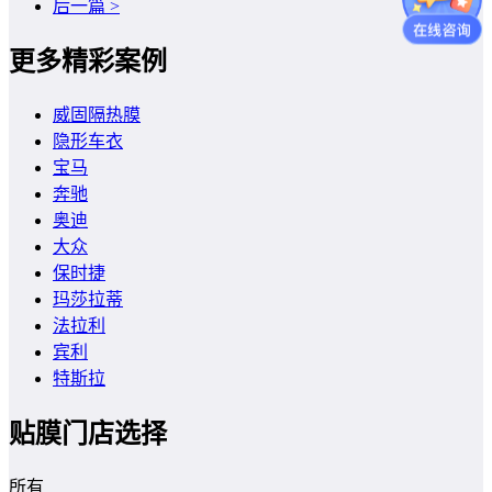
后一篇 >
更多精彩案例
威固隔热膜
隐形车衣
宝马
奔驰
奥迪
大众
保时捷
玛莎拉蒂
法拉利
宾利
特斯拉
贴膜门店选择
所有