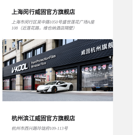
上海闵行威固官方旗舰店
上海市闵行区吴中路1050号盛世莲花广场A座
108（近莲花路，维也纳酒店隔壁）
杭州滨江威固官方旗舰店
杭州市西兴路玲珑府109-113号