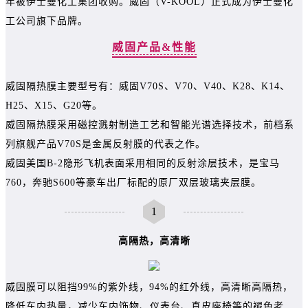
年被伊士曼化工集团收购。威固（V-KOOL）正式成为伊士曼化
工公司旗下品牌。
威固产品&性能
威固隔热膜主要型号有：威固V70S、V70、V40、K28、K14、
H25、X15、G20等。
威固隔热膜采用磁控溅射制造工艺和智能光谱选择技术，前档系
列旗舰产品V70S是金属反射膜的代表之作。
威固美国B-2隐形飞机表面采用相同的反射涂层技术，是宝马
760，奔驰S600等豪车出厂标配的原厂双层玻璃夹层膜。
1
高隔热，高清晰
威固膜可以阻挡99%的紫外线，94%的红外线，高清晰高隔热，
降低车内热量，减少车内饰物、仪表台、真皮座椅等的褪色老