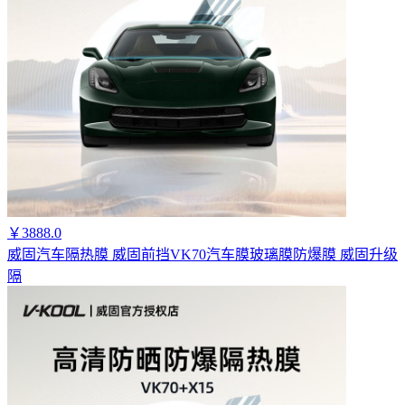
￥3888.0
威固汽车隔热膜 威固前挡VK70汽车膜玻璃膜防爆膜 威固升级
隔