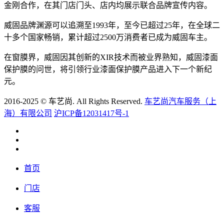
金刚合作，在其门店门头、店内均展示联合品牌宣传内容。
威固品牌渊源可以追溯至1993年，至今已超过25年，在全球二
十多个国家畅销，累计超过2500万消费者已成为威固车主。
在窗膜界，威固因其创新的XIR技术而被业界熟知，威固漆面
保护膜的问世，将引领行业漆面保护膜产品进入下一个新纪
元。
2016-2025 © 车艺尚. All Rights Reserved.
车艺尚汽车服务（上
海）有限公司
沪ICP备12031417号-1
首页
门店
客服