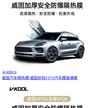
￥6080.0
威固汽车隔热膜 威固前挡VP70汽车膜玻璃膜