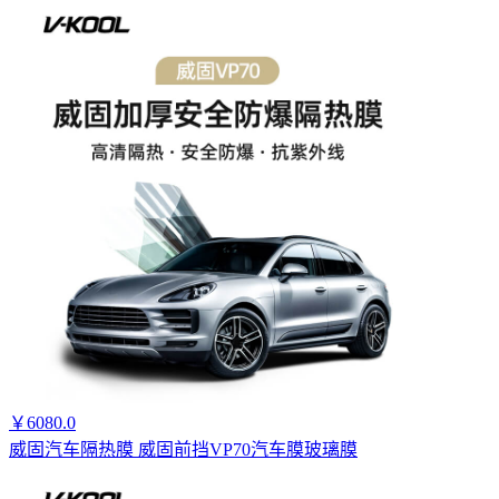
￥6080.0
威固汽车隔热膜 威固前挡VP70汽车膜玻璃膜