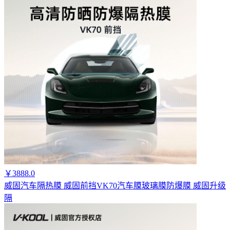
￥3888.0
威固汽车隔热膜 威固前挡VK70汽车膜玻璃膜防爆膜 威固升级
隔