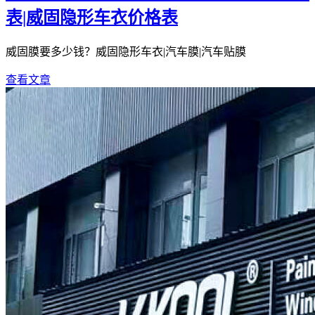
表|威固隐形车衣价格表
威固膜要多少钱？威固隐形车衣|汽车膜|汽车贴膜
查看文章