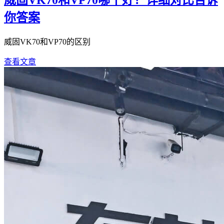
威固VK70和VP70哪个好？详细对比告诉
你答案
威固VK70和VP70的区别
查看文章