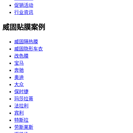
促销活动
行业资讯
威固贴膜案例
威固隔热膜
威固隐形车衣
改色膜
宝马
奔驰
奥迪
大众
保时捷
玛莎拉蒂
法拉利
宾利
特斯拉
劳斯莱斯