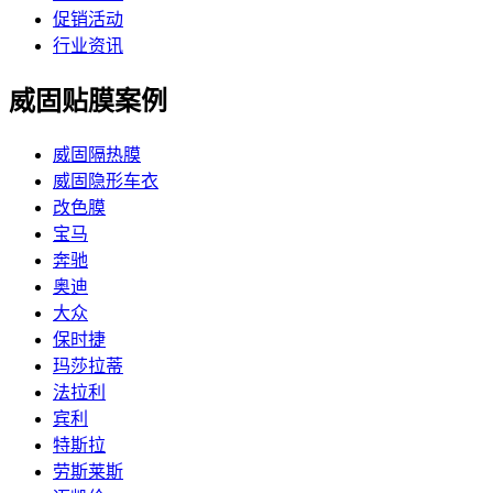
促销活动
行业资讯
威固贴膜案例
威固隔热膜
威固隐形车衣
改色膜
宝马
奔驰
奥迪
大众
保时捷
玛莎拉蒂
法拉利
宾利
特斯拉
劳斯莱斯