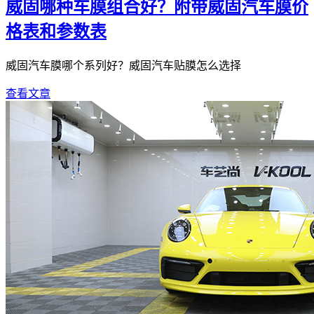
威固哪种车膜组合好？附带威固汽车膜价
格表和参数表
威固汽车膜哪个系列好？威固汽车贴膜怎么选择
查看文章