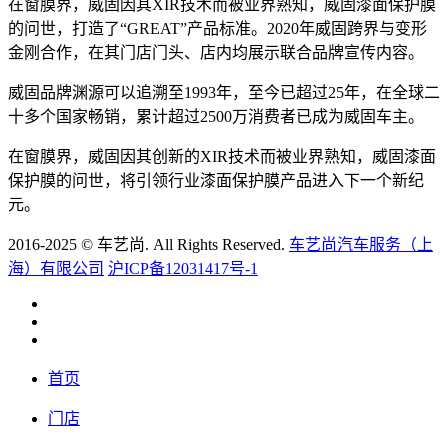
在窗膜界，威固因其XIR技术而被业界熟知，威固漆面保护膜
的问世，打造了“GREAT”产品标准。2020年威固跨界与变形
金刚合作，在其门店门头、店内均展示联合品牌宣传内容。
威固品牌渊源可以追溯至1993年，至今已超过25年，在全球二
十多个国家畅销，累计超过2500万消费者已成为威固车主。
在窗膜界，威固因其创新的XIR技术而被业界熟知，威固漆面
保护膜的问世，将引领行业漆面保护膜产品进入下一个新纪
元。
2016-2025 © 车艺尚. All Rights Reserved.
车艺尚汽车服务（上
海）有限公司
沪ICP备12031417号-1
首页
门店