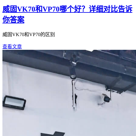
威固VK70和VP70哪个好？详细对比告诉
你答案
威固VK70和VP70的区别
查看文章