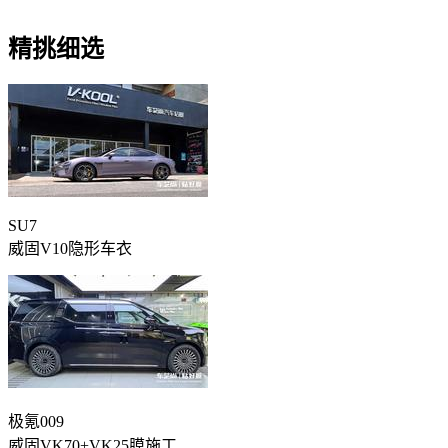
精挑细选
SU7
威固V10隐形车衣
极氪009
威固VK70+VK25膜施工