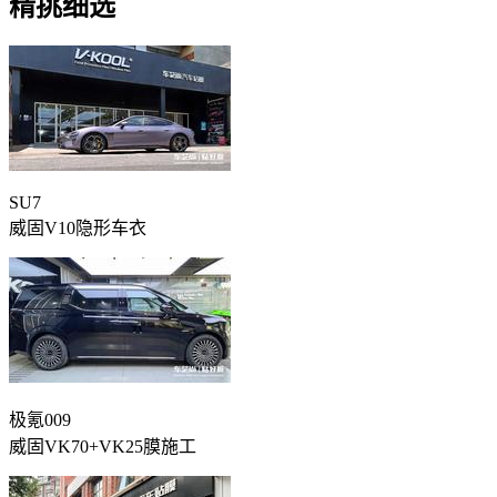
精挑细选
SU7
威固V10隐形车衣
极氪009
威固VK70+VK25膜施工