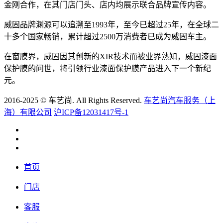
金刚合作，在其门店门头、店内均展示联合品牌宣传内容。
威固品牌渊源可以追溯至1993年，至今已超过25年，在全球二
十多个国家畅销，累计超过2500万消费者已成为威固车主。
在窗膜界，威固因其创新的XIR技术而被业界熟知，威固漆面
保护膜的问世，将引领行业漆面保护膜产品进入下一个新纪
元。
2016-2025 © 车艺尚. All Rights Reserved.
车艺尚汽车服务（上
海）有限公司
沪ICP备12031417号-1
首页
门店
客服