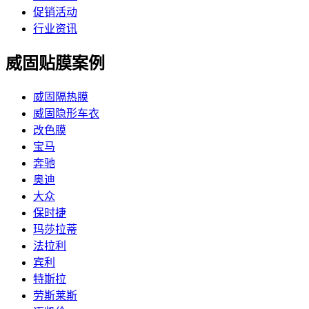
促销活动
行业资讯
威固贴膜案例
威固隔热膜
威固隐形车衣
改色膜
宝马
奔驰
奥迪
大众
保时捷
玛莎拉蒂
法拉利
宾利
特斯拉
劳斯莱斯