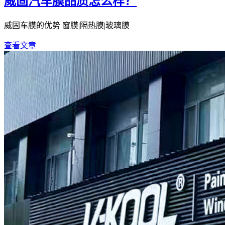
威固汽车膜品质怎么样？
威固车膜的优势 窗膜|隔热膜|玻璃膜
查看文章