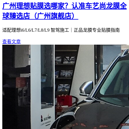
广州理想贴膜选哪家？认准车艺尚龙膜全
球臻选店（广州旗舰店）
适配理想i6/L6/L7/L8/L9 智驾施工｜正品龙膜专业贴膜指南
查看文章