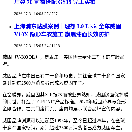
后羿 70 前挡搭配 GS35 完工实拍
2026-07-31 16:08:27 / 737
上海浦东贴膜案例｜理想 L9 Livis 全车威固
V10X 隐形车衣施工 旗舰漆面长效防护
2026-07-31 15:05:34 / 1198
威固（V-KOOL）
，是隶属于美国伊士曼化工旗下的车膜品
牌。
威固品牌在中国已有二十多年历史，销往全球二十多个国家，
累计超过2500万消费者已成为威固车主。
在窗膜界，威固因其XIR技术而被业界熟知，威固漆面保护膜
的问世，打造了“GREAT”产品标准。2020年威固跨界与变形
金刚合作，在其门店门头、店内均展示联合品牌宣传内容。
威固品牌渊源可以追溯至1993年，至今已超过25年，在全球二
十多个国家畅销，累计超过2500万消费者已成为威固车主。