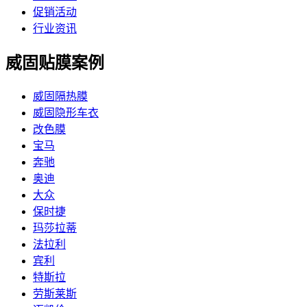
促销活动
行业资讯
威固贴膜案例
威固隔热膜
威固隐形车衣
改色膜
宝马
奔驰
奥迪
大众
保时捷
玛莎拉蒂
法拉利
宾利
特斯拉
劳斯莱斯