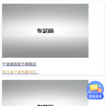
宁波威固官方旗舰店
浙江省宁波市鄞州区...