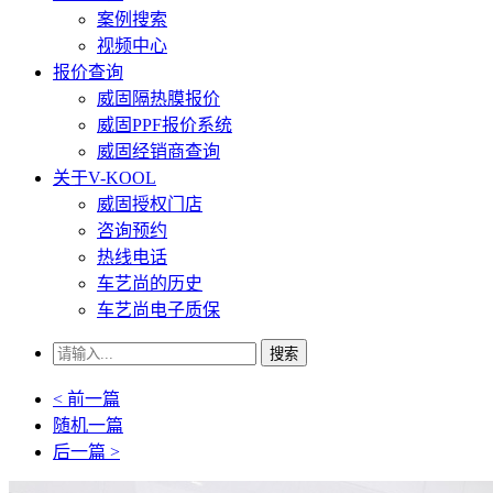
案例搜索
视频中心
报价查询
威固隔热膜报价
威固PPF报价系统
威固经销商查询
关于V-KOOL
威固授权门店
咨询预约
热线电话
车艺尚的历史
车艺尚电子质保
搜索
< 前一篇
随机一篇
后一篇 >