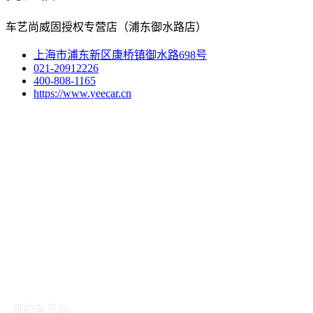
车艺尚威固授权专营店（浦东御水路店）
上海市浦东新区康桥镇御水路698号
021-20912226
400-808-1165
https://www.yeecar.cn
预约车艺尚