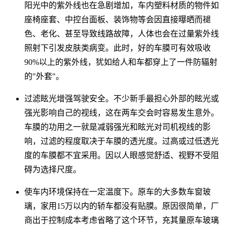
阳光中的紫外线也在急剧增加，车内塑料材质的物件如
座椅座套、中控台面板、装饰物等会因直接曝晒而褪
色、老化、甚至导致线路故障，人体也会在过量紫外线
照射下引发皮肤类病变。此时，好的车膜可有效吸收
90%以上的紫外线，犹如给人和车都穿上了一件防辐射
的"外套"。
过滤眩光增强驾驶安全。不少新手最担心外部的眩光或
强光影响自己的视线，这在两车交会时容易发生意外。
车膜的功用之一就是减弱强光和眩光对司机视线的影
响，过滤的程度取决于车膜的透光度。过高或过低透光
度的车膜都不宜采用。因以人眼感觉舒适、视野不受阻
碍为选择尺度。
使车内环境保持在一定温度下。原车的大多数车窗玻
璃，家用15万以内的轿车都没有贴膜。原因很简单，厂
商出于控制成本考虑省略了这个环节，充其量原车玻璃