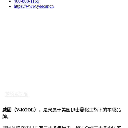
400-808-1165
https://www.yeecar.cn
预约车艺尚
威固（V-KOOL）
，是隶属于美国伊士曼化工旗下的车膜品
牌。