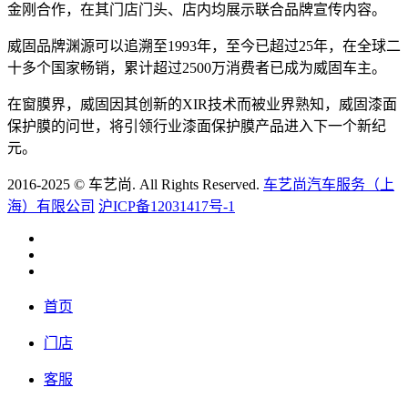
金刚合作，在其门店门头、店内均展示联合品牌宣传内容。
威固品牌渊源可以追溯至1993年，至今已超过25年，在全球二
十多个国家畅销，累计超过2500万消费者已成为威固车主。
在窗膜界，威固因其创新的XIR技术而被业界熟知，威固漆面
保护膜的问世，将引领行业漆面保护膜产品进入下一个新纪
元。
2016-2025 © 车艺尚. All Rights Reserved.
车艺尚汽车服务（上
海）有限公司
沪ICP备12031417号-1
首页
门店
客服