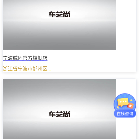
宁波威固官方旗舰店
浙江省宁波市鄞州区...