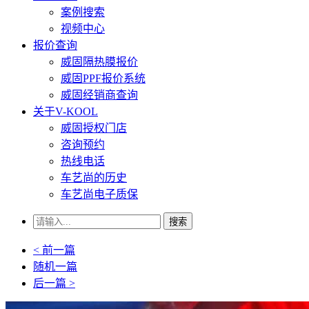
案例搜索
视频中心
报价查询
威固隔热膜报价
威固PPF报价系统
威固经销商查询
关于V-KOOL
威固授权门店
咨询预约
热线电话
车艺尚的历史
车艺尚电子质保
搜索
< 前一篇
随机一篇
后一篇 >