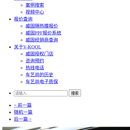
案例搜索
视频中心
报价查询
威固隔热膜报价
威固PPF报价系统
威固经销商查询
关于V-KOOL
威固授权门店
咨询预约
热线电话
车艺尚的历史
车艺尚电子质保
搜索
< 前一篇
随机一篇
后一篇 >