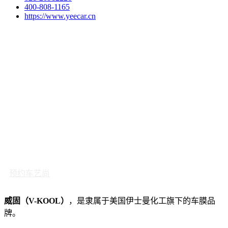
400-808-1165
https://www.yeecar.cn
预约车艺尚
威固（V-KOOL）
，是隶属于美国伊士曼化工旗下的车膜品
牌。