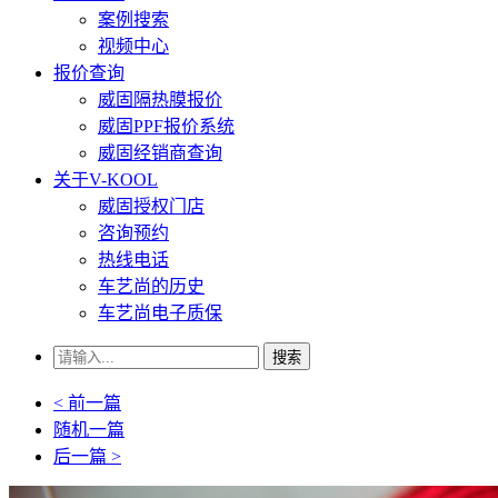
案例搜索
视频中心
报价查询
威固隔热膜报价
威固PPF报价系统
威固经销商查询
关于V-KOOL
威固授权门店
咨询预约
热线电话
车艺尚的历史
车艺尚电子质保
搜索
< 前一篇
随机一篇
后一篇 >