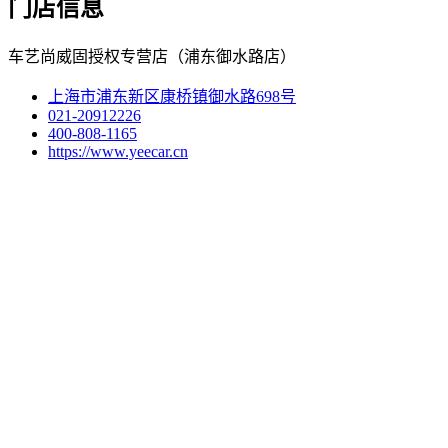
门店信息
车艺尚威固授权专营店（浦东御水路店）
上海市浦东新区康桥镇御水路698号
021-20912226
400-808-1165
https://www.yeecar.cn