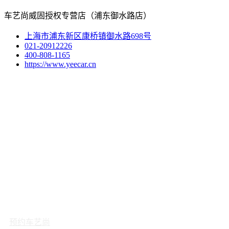
车艺尚威固授权专营店（浦东御水路店）
上海市浦东新区康桥镇御水路698号
021-20912226
400-808-1165
https://www.yeecar.cn
预约车艺尚