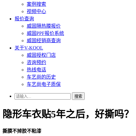
案例搜索
视频中心
报价查询
威固隔热膜报价
威固PPF报价系统
威固经销商查询
关于V-KOOL
威固授权门店
咨询预约
热线电话
车艺尚的历史
车艺尚电子质保
搜索
隐形车衣贴5年之后，好撕吗？
撕膜不掉胶不粘漆