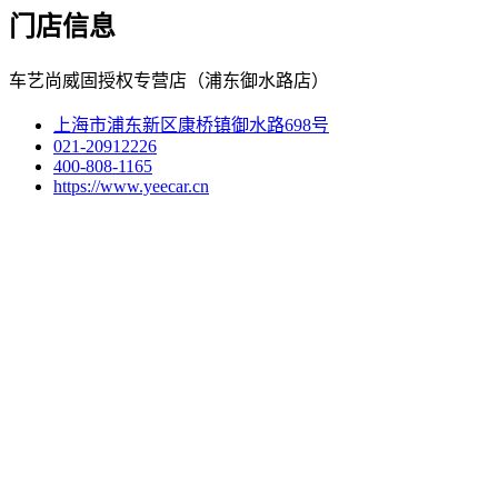
门店信息
车艺尚威固授权专营店（浦东御水路店）
上海市浦东新区康桥镇御水路698号
021-20912226
400-808-1165
https://www.yeecar.cn