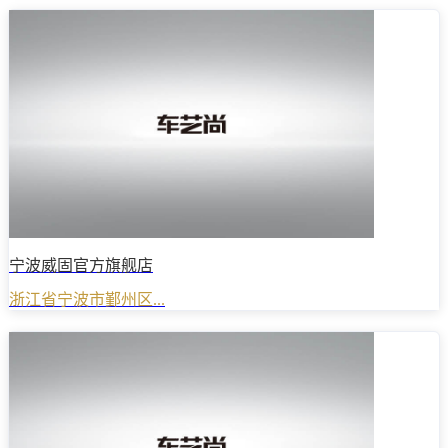
宁波威固官方旗舰店
浙江省宁波市鄞州区...