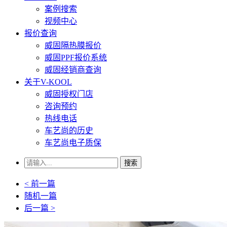
案例搜索
视频中心
报价查询
威固隔热膜报价
威固PPF报价系统
威固经销商查询
关于V-KOOL
威固授权门店
咨询预约
热线电话
车艺尚的历史
车艺尚电子质保
搜索
< 前一篇
随机一篇
后一篇 >