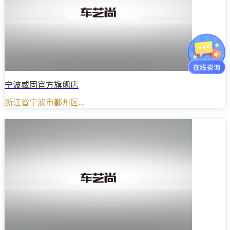
宁波威固官方旗舰店
浙江省宁波市鄞州区...