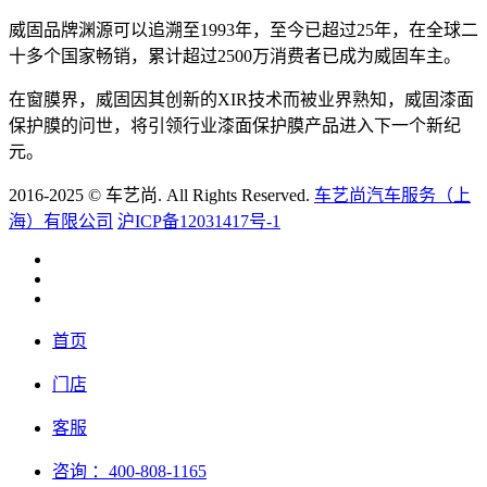
威固品牌渊源可以追溯至1993年，至今已超过25年，在全球二
十多个国家畅销，累计超过2500万消费者已成为威固车主。
在窗膜界，威固因其创新的XIR技术而被业界熟知，威固漆面
保护膜的问世，将引领行业漆面保护膜产品进入下一个新纪
元。
2016-2025 © 车艺尚. All Rights Reserved.
车艺尚汽车服务（上
海）有限公司
沪ICP备12031417号-1
首页
门店
客服
咨询
：400-808-1165