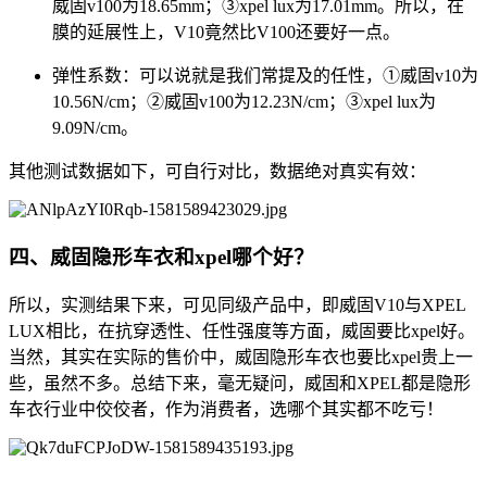
威固v100为18.65mm；③xpel lux为17.01mm。所以，在
膜的延展性上，V10竟然比V100还要好一点。
弹性系数：可以说就是我们常提及的任性，①威固v10为
10.56N/cm；②威固v100为12.23N/cm；③xpel lux为
9.09N/cm。
其他测试数据如下，可自行对比，数据绝对真实有效：
四、威固隐形车衣和xpel哪个好？
所以，实测结果下来，可见同级产品中，即威固V10与XPEL
LUX相比，在抗穿透性、任性强度等方面，威固要比xpel好。
当然，其实在实际的售价中，威固隐形车衣也要比xpel贵上一
些，虽然不多。总结下来，毫无疑问，威固和XPEL都是隐形
车衣行业中佼佼者，作为消费者，选哪个其实都不吃亏！