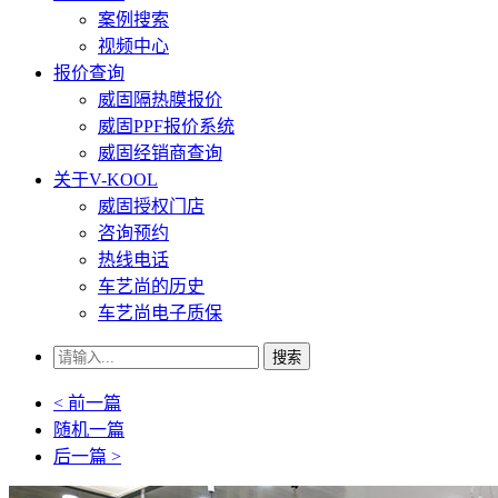
案例搜索
视频中心
报价查询
威固隔热膜报价
威固PPF报价系统
威固经销商查询
关于V-KOOL
威固授权门店
咨询预约
热线电话
车艺尚的历史
车艺尚电子质保
搜索
< 前一篇
随机一篇
后一篇 >