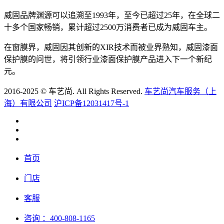
威固品牌渊源可以追溯至1993年，至今已超过25年，在全球二
十多个国家畅销，累计超过2500万消费者已成为威固车主。
在窗膜界，威固因其创新的XIR技术而被业界熟知，威固漆面
保护膜的问世，将引领行业漆面保护膜产品进入下一个新纪
元。
2016-2025 © 车艺尚. All Rights Reserved.
车艺尚汽车服务（上
海）有限公司
沪ICP备12031417号-1
首页
门店
客服
咨询
：400-808-1165