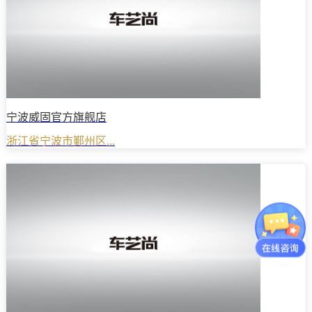
宁波威固官方旗舰店
浙江省宁波市鄞州区...