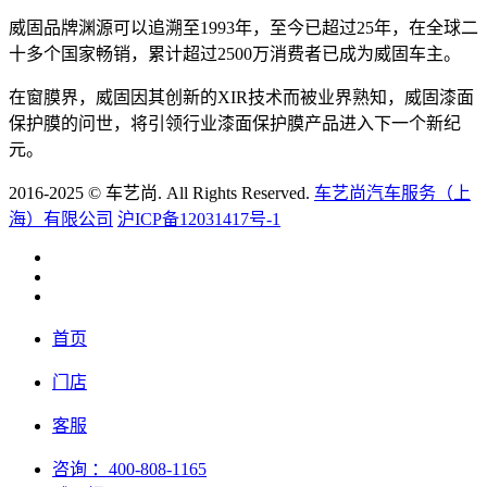
威固品牌渊源可以追溯至1993年，至今已超过25年，在全球二
十多个国家畅销，累计超过2500万消费者已成为威固车主。
在窗膜界，威固因其创新的XIR技术而被业界熟知，威固漆面
保护膜的问世，将引领行业漆面保护膜产品进入下一个新纪
元。
2016-2025 © 车艺尚. All Rights Reserved.
车艺尚汽车服务（上
海）有限公司
沪ICP备12031417号-1
首页
门店
客服
咨询
：400-808-1165