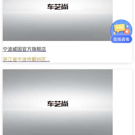
宁波威固官方旗舰店
浙江省宁波市鄞州区...