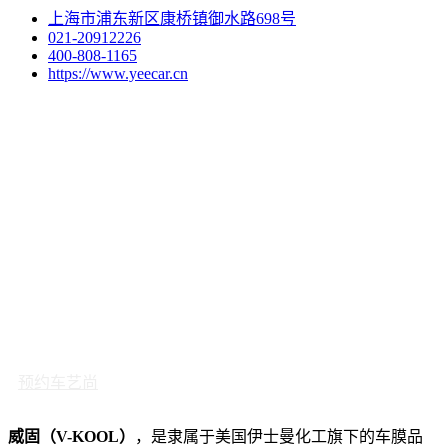
上海市浦东新区康桥镇御水路698号
021-20912226
400-808-1165
https://www.yeecar.cn
预约车艺尚
威固（V-KOOL）
，是隶属于美国伊士曼化工旗下的车膜品