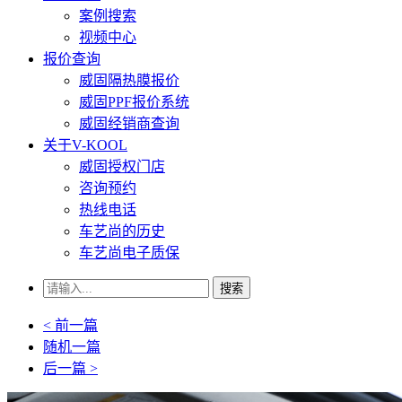
案例搜索
视频中心
报价查询
威固隔热膜报价
威固PPF报价系统
威固经销商查询
关于V-KOOL
威固授权门店
咨询预约
热线电话
车艺尚的历史
车艺尚电子质保
搜索
< 前一篇
随机一篇
后一篇 >