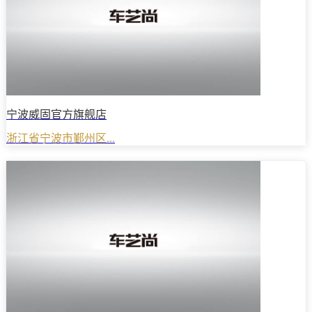
宁波威固官方旗舰店
浙江省宁波市鄞州区...