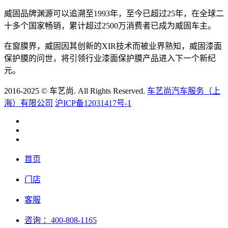
威固品牌渊源可以追溯至1993年，至今已超过25年，在全球二
十多个国家畅销，累计超过2500万消费者已成为威固车主。
在窗膜界，威固因其创新的XIR技术而被业界熟知，威固漆面
保护膜的问世，将引领行业漆面保护膜产品进入下一个新纪
元。
2016-2025 © 车艺尚. All Rights Reserved.
车艺尚汽车服务（上
海）有限公司
沪ICP备12031417号-1
首页
门店
客服
咨询
：400-808-1165