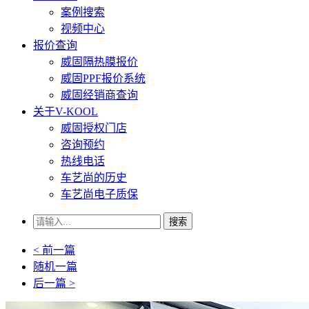
案例搜索
视频中心
报价查询
威固隔热膜报价
威固PPF报价系统
威固经销商查询
关于V-KOOL
威固授权门店
咨询预约
热线电话
车艺尚的历史
车艺尚电子质保
搜索
< 前一篇
随机一篇
后一篇 >