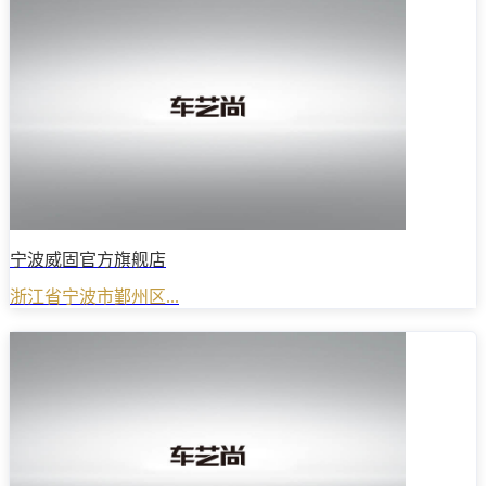
宁波威固官方旗舰店
浙江省宁波市鄞州区...