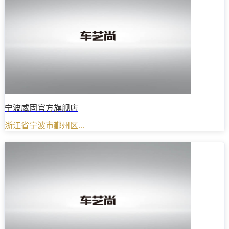
宁波威固官方旗舰店
浙江省宁波市鄞州区...