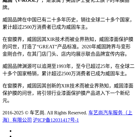
威固（V-KOOL）
，是隶属于美国伊士曼化工旗下的车膜品
牌。
威固品牌在中国已有二十多年历史，销往全球二十多个国家，
累计超过2500万消费者已成为威固车主。
在窗膜界，威固因其XIR技术而被业界熟知，威固漆面保护膜
的问世，打造了“GREAT”产品标准。2020年威固跨界与变形
金刚合作，在其门店门头、店内均展示联合品牌宣传内容。
威固品牌渊源可以追溯至1993年，至今已超过25年，在全球二
十多个国家畅销，累计超过2500万消费者已成为威固车主。
在窗膜界，威固因其创新的XIR技术而被业界熟知，威固漆面
保护膜的问世，将引领行业漆面保护膜产品进入下一个新纪
元。
2016-2025 © 车艺尚. All Rights Reserved.
车艺尚汽车服务（上
海）有限公司
沪ICP备12031417号-1