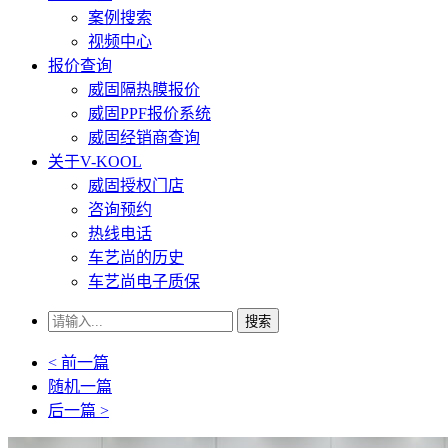
案例搜索
视频中心
报价查询
威固隔热膜报价
威固PPF报价系统
威固经销商查询
关于V-KOOL
威固授权门店
咨询预约
热线电话
车艺尚的历史
车艺尚电子质保
搜索
< 前一篇
随机一篇
后一篇 >