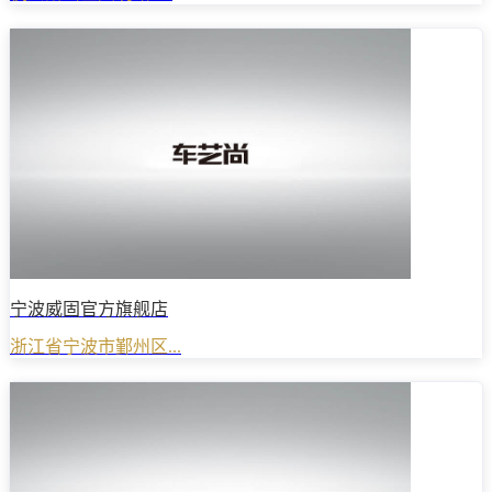
宁波威固官方旗舰店
浙江省宁波市鄞州区...