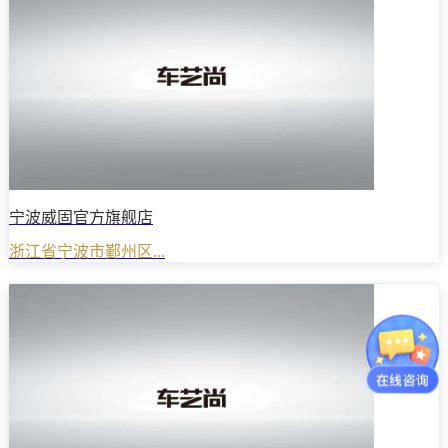
宁波威固官方旗舰店
浙江省宁波市鄞州区...