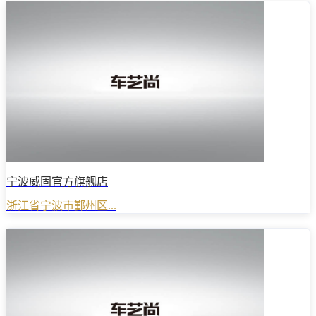
宁波威固官方旗舰店
浙江省宁波市鄞州区...