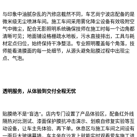
与印象中油腻杂乱的汽修店截然不同，车艺尚宁波店配备的是
微米级无尘喷淋车间。施工车间采用雾化降尘设备有效吸附空
气中微尘，配合无影照明系统确保技师在施工时每一个边角都
清晰可见；地面铺设格栅疏水地板，污水直接排出，工具与耗
材定点归位，始终保持干净整洁。专业照明覆盖每个角落，技
师能看清膜面的每一处细节，从源头避免贴膜过程中出现尘
点、气泡。
透明服务，从体验到交付全程无忧
贴膜绝不是“盲选”。店内专门设置了产品体验区，配备红外线
隔热对比测试、漆面保护膜抗冲击演示、划痕自修复实验等互
动设备，让车主先体验、再下单。休息区与施工车间之间设有
一面巨大玻璃幕墙，车主坐在沙发上就能实时观看爱车施工进