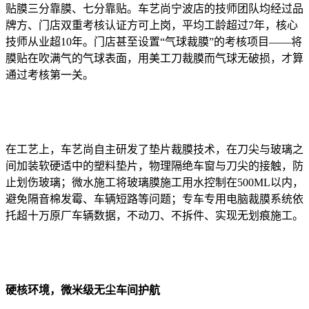
贴膜三分靠膜、七分靠贴。车艺尚宁波店的技师团队均经过品
牌方、门店双重考核认证方可上岗，平均工龄超过7年，核心
技师从业超10年。门店甚至设置“气球裁膜”的考核项目——将
膜贴在吹满气的气球表面，用美工刀裁膜而气球无破损，才算
通过考核第一关。
在工艺上，车艺尚自主研发了垫片裁膜技术，在刀尖与玻璃之
间加装软硬适中的塑料垫片，物理隔绝车窗与刀尖的接触，防
止划伤玻璃；微水施工将玻璃膜施工用水控制在500ML以内，
避免隔音棉发霉、车辆短路等问题；专车专用电脑裁膜系统依
托超十万原厂车辆数据，不动刀、不拆件、实现无划痕施工。
硬核环境，微米级无尘车间护航