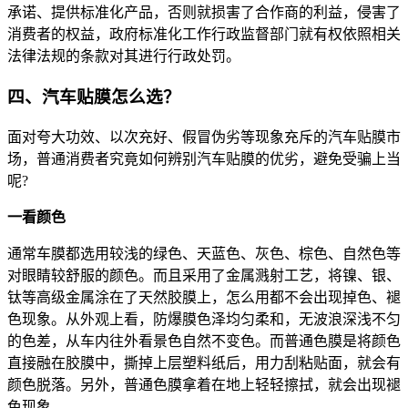
承诺、提供标准化产品，否则就损害了合作商的利益，侵害了
消费者的权益，政府标准化工作行政监督部门就有权依照相关
法律法规的条款对其进行行政处罚。
四、汽车贴膜怎么选？
面对夸大功效、以次充好、假冒伪劣等现象充斥的汽车贴膜市
场，普通消费者究竟如何辨别汽车贴膜的优劣，避免受骗上当
呢?
一看颜色
通常车膜都选用较浅的绿色、天蓝色、灰色、棕色、自然色等
对眼睛较舒服的颜色。而且采用了金属溅射工艺，将镍、银、
钛等高级金属涂在了天然胶膜上，怎么用都不会出现掉色、褪
色现象。从外观上看，防爆膜色泽均匀柔和，无波浪深浅不匀
的色差，从车内往外看景色自然不变色。而普通色膜是将颜色
直接融在胶膜中，撕掉上层塑料纸后，用力刮粘贴面，就会有
颜色脱落。另外，普通色膜拿着在地上轻轻擦拭，就会出现褪
色现象。