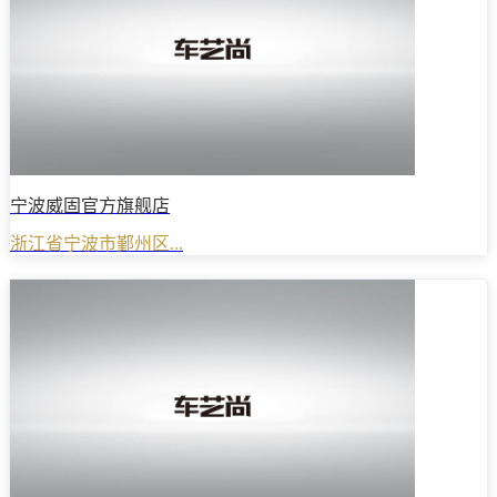
宁波威固官方旗舰店
浙江省宁波市鄞州区...