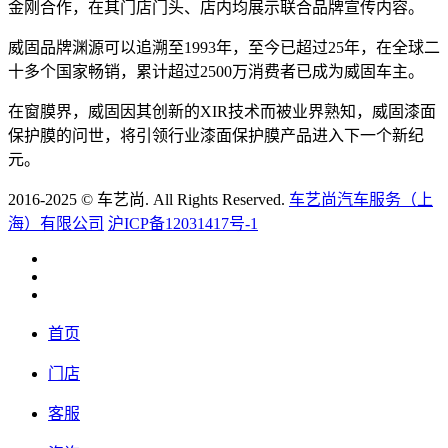
金刚合作，在其门店门头、店内均展示联合品牌宣传内容。
威固品牌渊源可以追溯至1993年，至今已超过25年，在全球二
十多个国家畅销，累计超过2500万消费者已成为威固车主。
在窗膜界，威固因其创新的XIR技术而被业界熟知，威固漆面
保护膜的问世，将引领行业漆面保护膜产品进入下一个新纪
元。
2016-2025 © 车艺尚. All Rights Reserved.
车艺尚汽车服务（上
海）有限公司
沪ICP备12031417号-1
首页
门店
客服