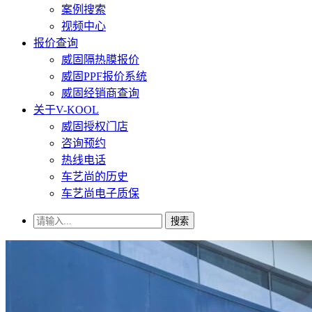
案例搜索
视频中心
报价查询
威固隔热膜报价
威固PPF报价系统
威固经销商查询
关于V-KOOL
威固授权门店
咨询预约
热线电话
车艺尚的历史
车艺尚电子质保
搜索