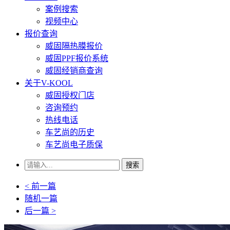
案例搜索
视频中心
报价查询
威固隔热膜报价
威固PPF报价系统
威固经销商查询
关于V-KOOL
威固授权门店
咨询预约
热线电话
车艺尚的历史
车艺尚电子质保
搜索
< 前一篇
随机一篇
后一篇 >