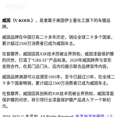
预约车艺尚
威固（V-KOOL）
，是隶属于美国伊士曼化工旗下的车膜品
牌。
威固品牌在中国已有二十多年历史，销往全球二十多个国家，
累计超过2500万消费者已成为威固车主。
在窗膜界，威固因其XIR技术而被业界熟知，威固漆面保护膜
的问世，打造了“GREAT”产品标准。2020年威固跨界与变形
金刚合作，在其门店门头、店内均展示联合品牌宣传内容。
威固品牌渊源可以追溯至1993年，至今已超过25年，在全球二
十多个国家畅销，累计超过2500万消费者已成为威固车主。
在窗膜界，威固因其创新的XIR技术而被业界熟知，威固漆面
保护膜的问世，将引领行业漆面保护膜产品进入下一个新纪
元。
2016-2025 © 车艺尚. All Rights Reserved.
车艺尚汽车服务（上