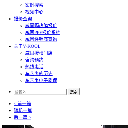
案例搜索
视频中心
报价查询
威固隔热膜报价
威固PPF报价系统
威固经销商查询
关于V-KOOL
威固授权门店
咨询预约
热线电话
车艺尚的历史
车艺尚电子质保
搜索
< 前一篇
随机一篇
后一篇 >