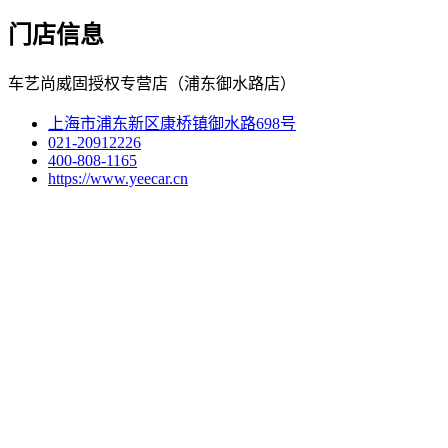
门店信息
车艺尚威固授权专营店（浦东御水路店）
上海市浦东新区康桥镇御水路698号
021-20912226
400-808-1165
https://www.yeecar.cn