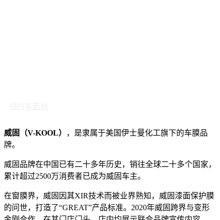
预约车艺尚
威固（V-KOOL）
，是隶属于美国伊士曼化工旗下的车膜品
牌。
威固品牌在中国已有二十多年历史，销往全球二十多个国家，
累计超过2500万消费者已成为威固车主。
在窗膜界，威固因其XIR技术而被业界熟知，威固漆面保护膜
的问世，打造了“GREAT”产品标准。2020年威固跨界与变形
金刚合作，在其门店门头、店内均展示联合品牌宣传内容。