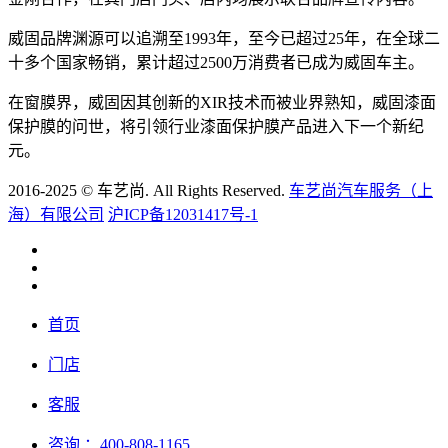
威固品牌渊源可以追溯至1993年，至今已超过25年，在全球二
十多个国家畅销，累计超过2500万消费者已成为威固车主。
在窗膜界，威固因其创新的XIR技术而被业界熟知，威固漆面
保护膜的问世，将引领行业漆面保护膜产品进入下一个新纪
元。
2016-2025 © 车艺尚. All Rights Reserved.
车艺尚汽车服务（上
海）有限公司
沪ICP备12031417号-1
首页
门店
客服
咨询
：400-808-1165