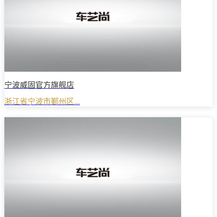
宁波威固官方旗舰店
浙江省宁波市鄞州区...