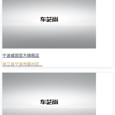
宁波威固官方旗舰店
浙江省宁波市鄞州区...