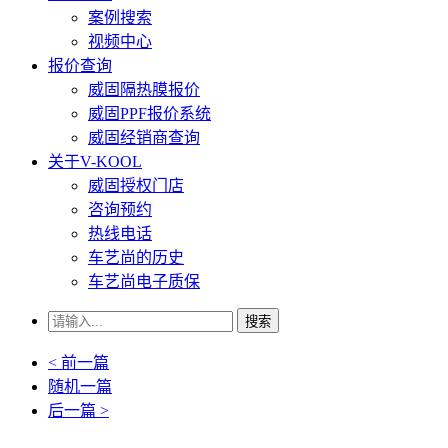
案例搜索
视频中心
报价查询
威固隔热膜报价
威固PPF报价系统
威固经销商查询
关于V-KOOL
威固授权门店
咨询预约
热线电话
车艺尚的历史
车艺尚电子质保
搜索
< 前一篇
随机一篇
后一篇 >