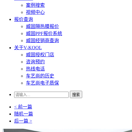
案例搜索
视频中心
报价查询
威固隔热膜报价
威固PPF报价系统
威固经销商查询
关于V-KOOL
威固授权门店
咨询预约
热线电话
车艺尚的历史
车艺尚电子质保
搜索
< 前一篇
随机一篇
后一篇 >